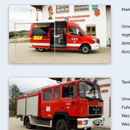
Meh
Unse
rege
dem
dur
Tan
Unse
Fuhr
Was
Was